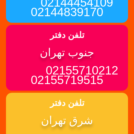
02144454109
02144839170
تلفن دفتر
جنوب تهران
02155710212
02155719515
تلفن دفتر
شرق تهران