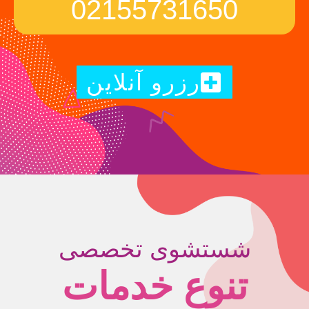
02155731650
رزرو آنلاین
شستشوی تخصصی
تنوع خدمات