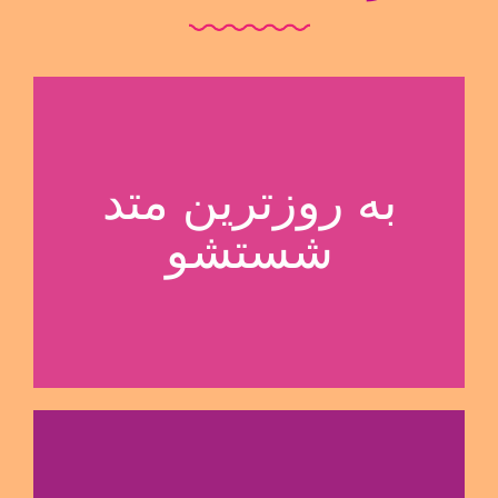
ماشینی
به روزترین متد
انواع فرش دستباف و
آسیب به تار و پود
شستشو
ترین متد شتشو بدون
به روزترین و با کیفیت
و ..