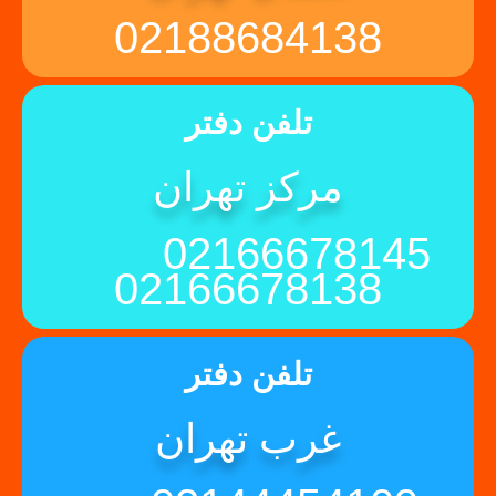
02188684138
تلفن دفتر
مرکز تهران
02166678145
02166678138
تلفن دفتر
غرب تهران