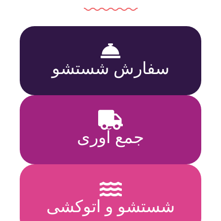
سفارش شستشو
جمع آوری
شستشو و اتوکشی